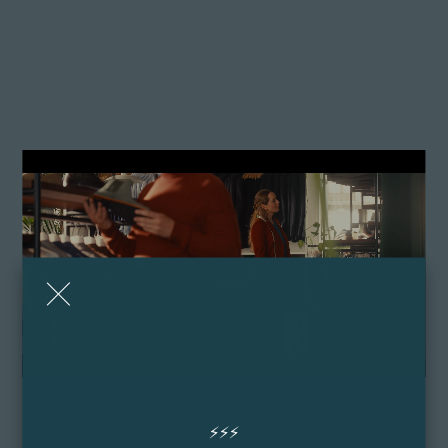
⚡️⚡️⚡️