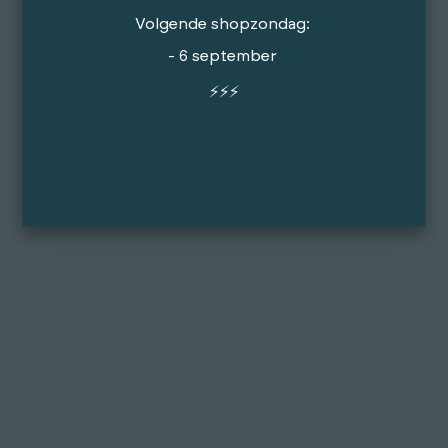
Volgende shopzondag:
- 6 september
⚡️⚡️⚡️