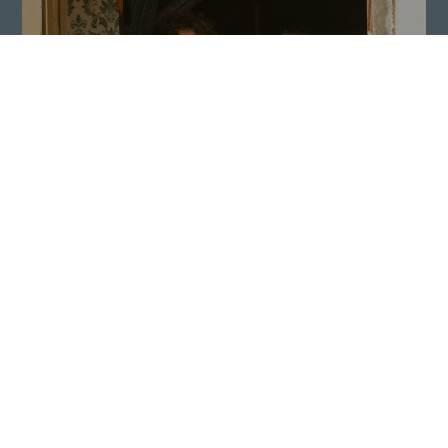
Op naar de volgende
MADE TO
Best Dressed Man!
MEASURE &
SUITS
Foto: Amandine Grulois